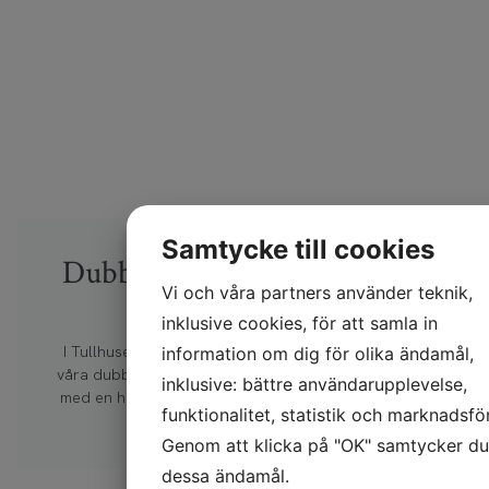
Samtycke till cookies
Dubbelrum med havsutsikt i
Vi och våra partners använder teknik,
Tullhuset
inklusive cookies, för att samla in
I Tullhuset som ligger 150 m från Maritimhuset finns
information om dig för olika ändamål,
våra dubbelrum med havsutsikt. Här bor du bekvämt
inklusive: bättre användarupplevelse,
med en härlig vy över hamnen. Rummen är 16–20 m2
funktionalitet, statistik och marknadsfö
och har badrum med dusch.
Genom att klicka på "OK" samtycker du t
dessa ändamål.