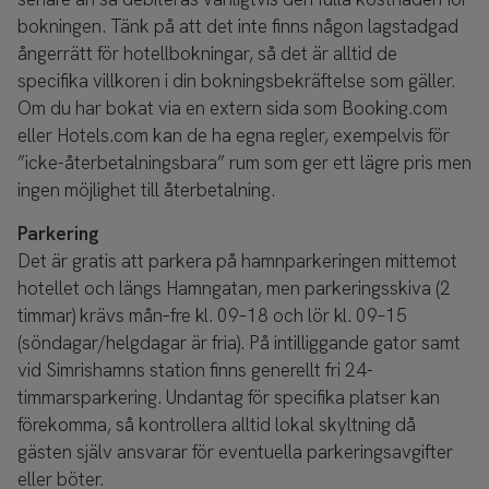
bokningen. Tänk på att det inte finns någon lagstadgad
ångerrätt för hotellbokningar, så det är alltid de
specifika villkoren i din bokningsbekräftelse som gäller.
Om du har bokat via en extern sida som Booking.com
eller Hotels.com kan de ha egna regler, exempelvis för
”icke-återbetalningsbara” rum som ger ett lägre pris men
ingen möjlighet till återbetalning.
Parkering
Det är gratis att parkera på hamnparkeringen mittemot
hotellet och längs Hamngatan, men parkeringsskiva (2
timmar) krävs mån–fre kl. 09–18 och lör kl. 09–15
(söndagar/helgdagar är fria). På intilliggande gator samt
vid Simrishamns station finns generellt fri 24-
timmarsparkering. Undantag för specifika platser kan
förekomma, så kontrollera alltid lokal skyltning då
gästen själv ansvarar för eventuella parkeringsavgifter
eller böter.