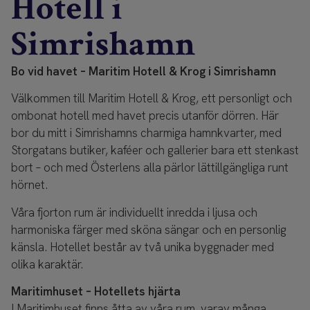
Hotell i
Simrishamn
Bo vid havet – Maritim Hotell & Krog i Simrishamn
Välkommen till Maritim Hotell & Krog, ett personligt och
ombonat hotell med havet precis utanför dörren. Här
bor du mitt i Simrishamns charmiga hamnkvarter, med
Storgatans butiker, kaféer och gallerier bara ett stenkast
bort – och med Österlens alla pärlor lättillgängliga runt
hörnet.
Våra fjorton rum är individuellt inredda i ljusa och
harmoniska färger med sköna sängar och en personlig
känsla. Hotellet består av två unika byggnader med
olika karaktär.
Maritimhuset – Hotellets hjärta
I Maritimhuset finns åtta av våra rum, varav många