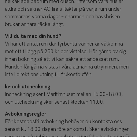
helkaklade badrum med dusch. Eftersom våra hus är
äldre och saknar AC finns fläktar på varje rum under
sommarens varma dagar – charmen och havsbrisen
brukar annars räcka långt.
Vill du ta med din hund?
Vi har ett antal rum där fyrbenta vänner är välkomna
mot ett tillägg på 250 kr per vistelse. Hör gärna av dig
innan bokning så att vi kan säkra ett anpassat rum.
Hunden får gärna vistas i våra allmänna utrymmen, men
inte i direkt anslutning till frukostbuffén.
In- och utcheckning
Incheckning sker i Maritimhuset mellan 15.00–18.00,
och utcheckning sker senast klockan 11.00.
Avbokningsregler
För kostnadsfri avbokning behöver du kontakta oss
senast kl. 18.00 dagen före ankomst. Sker avbokningen
senare än så debiteras vanligtvis den fulla kostnaden för